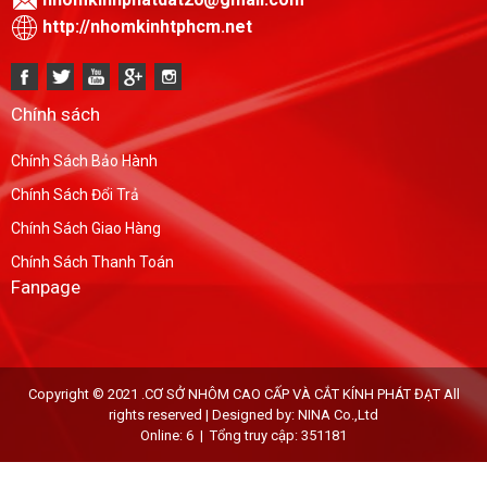
http://nhomkinhtphcm.net
Chính sách
Chính Sách Bảo Hành
Chính Sách Đổi Trả
Chính Sách Giao Hàng
Chính Sách Thanh Toán
Fanpage
Copyright © 2021 .CƠ SỞ NHÔM CAO CẤP VÀ CẮT KÍNH PHÁT ĐẠT All
rights reserved | Designed by: NINA Co.,Ltd
Online: 6 | Tổng truy cập: 351181