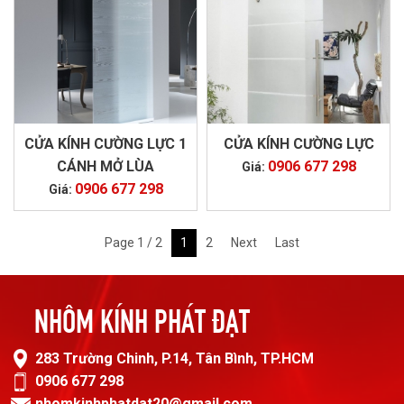
CỬA KÍNH CƯỜNG LỰC 1
CỬA KÍNH CƯỜNG LỰC
CÁNH MỞ LÙA
0906 677 298
Giá:
0906 677 298
Giá:
Page 1 / 2
1
2
Next
Last
NHÔM KÍNH PHÁT ĐẠT
283 Trường Chinh, P.14, Tân Bình, TP.HCM
0906 677 298
nhomkinhphatdat20@gmail.com