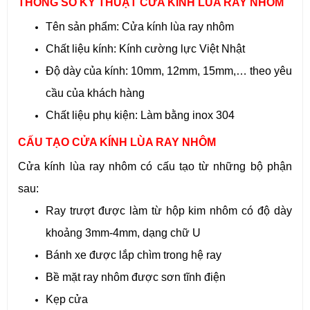
THÔNG SỐ KỸ THUẬT CỬA KÍNH LÙA RAY NHÔM
Tên sản phẩm: Cửa kính lùa ray nhôm
Chất liệu kính: Kính cường lực Việt Nhật
Độ dày của kính: 10mm, 12mm, 15mm,… theo yêu
cầu của khách hàng
Chất liệu phụ kiện: Làm bằng inox 304
CẤU TẠO CỬA KÍNH LÙA RAY NHÔM
Cửa kính lùa ray nhôm có cấu tạo từ những bộ phận
sau:
Ray trượt được làm từ hộp kim nhôm có độ dày
khoảng 3mm-4mm, dạng chữ U
Bánh xe được lắp chìm trong hệ ray
Bề mặt ray nhôm được sơn tĩnh điện
Kẹp cửa