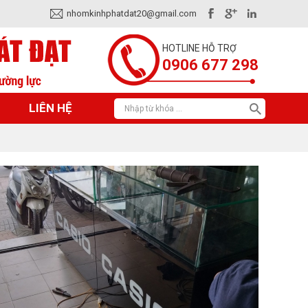
nhomkinhphatdat20@gmail.com
HOTLINE HỖ TRỢ
0906 677 298
LIÊN HỆ